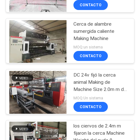
CONTACTO
Cerca de alambre
sumergida caliente
Making Machine
MOQ:un sistema
CONTACTO
DC 24v fijó la cerca
animal Making de
Machine Size 2.0m m de
la cerca del nudo
MOQ:Un sistema
CONTACTO
los ciervos de 2.4m m
fijaron la cerca Machine