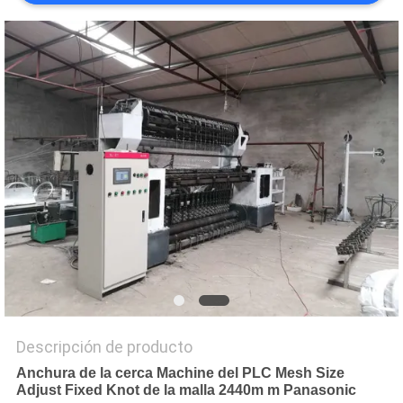
PIDA
UNA
CITA
MAPA
DEL
SITIO
PRIVACY
POLICY
Descripción de producto
Anchura de la cerca Machine del PLC Mesh Size
Adjust Fixed Knot de la malla 2440m m Panasonic