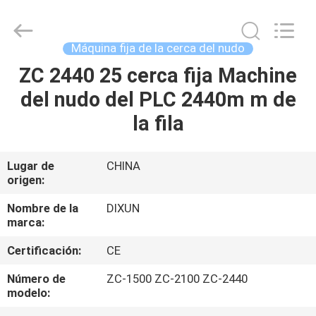
Dixun
Wire
Mesh
Products
Co.,
Máquina fija de la cerca del nudo
Ltd.
All
ZC 2440 25 cerca fija Machine
HOGAR
Rights
Reserved.
del nudo del PLC 2440m m de
PRODUCTOS
la fila
DEMOSTRACIÓN
Lugar de
CHINA
origen:
DE
VR
Nombre de la
DIXUN
marca:
Certificación:
CE
SOBRE
NOSOTROS
Número de
ZC-1500 ZC-2100 ZC-2440
modelo: