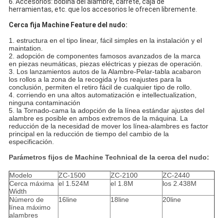
6. Accesorios: bobina del alambre, carrete, caja de
herramientas, etc. que los accesorios le ofrecen libremente.
Cerca fija Machine Feature del nudo:
1. estructura en el tipo linear, fácil simples en la instalación y el
maintation.
2. adopción de componentes famosos avanzados de la marca
en piezas neumáticas, piezas eléctricas y piezas de operación.
3. Los lanzamientos autos de la Alambre-Pelar-tabla acabaron
los rollos a la zona de la recogida y los reajustes para la
conclusión, permiten el retiro fácil de cualquier tipo de rollo.
4. corriendo en una altos automatización e intellectualization,
ninguna contaminación
5. la Tornado-cama la adopción de la línea estándar ajustes del
alambre es posible en ambos extremos de la máquina. La
reducción de la necesidad de mover los línea-alambres es factor
principal en la reducción de tiempo del cambio de la
especificación.
Parámetros fijos de Machine Technical de la cerca del nudo:
Modelo
ZC-1500
ZC-2100
ZC-2440
Cerca máxima
el 1.524M
el 1.8M
los 2.438M
Width
Número de
16line
18line
20line
línea máximo
alambres