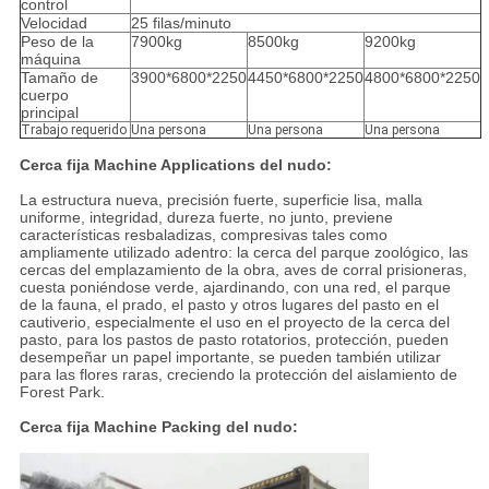
control
Velocidad
25 filas/minuto
Peso de la
7900kg
8500kg
9200kg
máquina
Tamaño de
3900*6800*2250
4450*6800*2250
4800*6800*2250
cuerpo
principal
Trabajo requerido
Una persona
Una persona
Una persona
Cerca fija Machine Applications del nudo:
La estructura nueva, precisión fuerte, superficie lisa, malla
uniforme, integridad, dureza fuerte, no junto, previene
características resbaladizas, compresivas tales como
ampliamente utilizado adentro: la cerca del parque zoológico, las
cercas del emplazamiento de la obra, aves de corral prisioneras,
cuesta poniéndose verde, ajardinando, con una red, el parque
de la fauna, el prado, el pasto y otros lugares del pasto en el
cautiverio, especialmente el uso en el proyecto de la cerca del
pasto, para los pastos de pasto rotatorios, protección, pueden
desempeñar un papel importante, se pueden también utilizar
para las flores raras, creciendo la protección del aislamiento de
Forest Park.
Cerca fija Machine Packing del nudo: