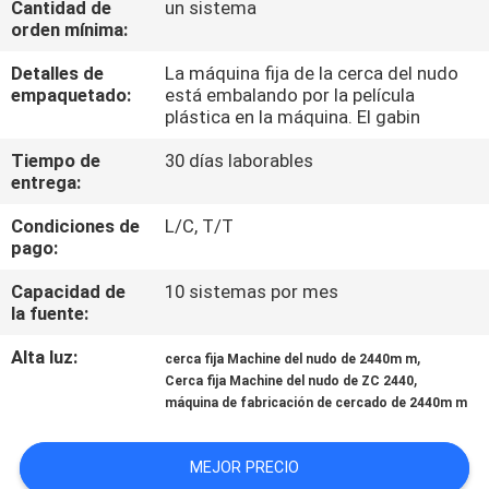
Cantidad de
un sistema
VIAJE
orden mínima:
DE
Detalles de
La máquina fija de la cerca del nudo
LA
empaquetado:
está embalando por la película
plástica en la máquina. El gabin
FÁBRICA
Tiempo de
30 días laborables
entrega:
CONTROL
Condiciones de
L/C, T/T
DE
pago:
CALIDAD
Capacidad de
10 sistemas por mes
la fuente:
ÉNTRENOS
Alta luz:
,
cerca fija Machine del nudo de 2440m m
EN
,
Cerca fija Machine del nudo de ZC 2440
máquina de fabricación de cercado de 2440m m
CONTACTO
CON
MEJOR PRECIO