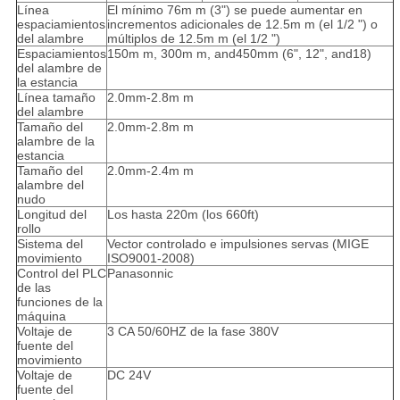
Línea
El mínimo 76m m (3") se puede aumentar en
espaciamientos
incrementos adicionales de 12.5m m (el 1/2 ") o
del alambre
múltiplos de 12.5m m (el 1/2 ")
Espaciamientos
150m m, 300m m, and450mm (6", 12", and18)
del alambre de
la estancia
Línea tamaño
2.0mm-2.8m m
del alambre
Tamaño del
2.0mm-2.8m m
alambre de la
estancia
Tamaño del
2.0mm-2.4m m
alambre del
nudo
Longitud del
Los hasta 220m (los 660ft)
rollo
Sistema del
Vector controlado e impulsiones servas (MIGE
movimiento
ISO9001-2008)
Control del PLC
Panasonnic
de las
funciones de la
máquina
Voltaje de
3 CA 50/60HZ de la fase 380V
fuente del
movimiento
Voltaje de
DC 24V
fuente del