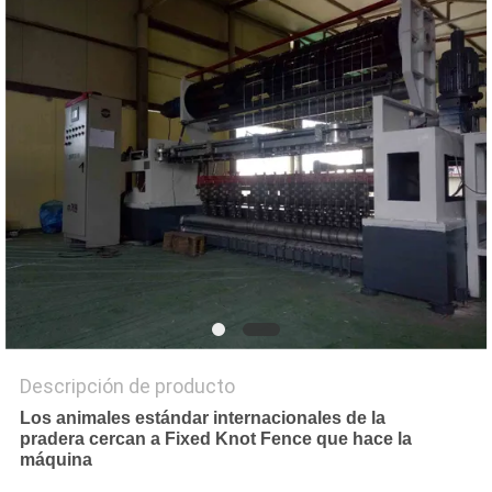
PIDA
UNA
CITA
MAPA
DEL
SITIO
PRIVACY
POLICY
Descripción de producto
Los animales estándar internacionales de la
pradera cercan a Fixed Knot Fence que hace la
máquina