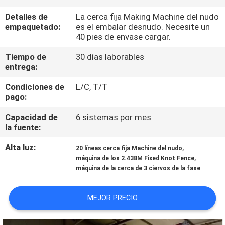
VIAJE
Detalles de
La cerca fija Making Machine del nudo
DE
empaquetado:
es el embalar desnudo. Necesite un
40 pies de envase cargar.
LA
FÁBRICA
Tiempo de
30 días laborables
entrega:
Condiciones de
L/C, T/T
CONTROL
pago:
DE
Capacidad de
6 sistemas por mes
CALIDAD
la fuente:
Alta luz:
,
20 líneas cerca fija Machine del nudo
ÉNTRENOS
,
máquina de los 2.438M Fixed Knot Fence
máquina de la cerca de 3 ciervos de la fase
EN
CONTACTO
MEJOR PRECIO
CON