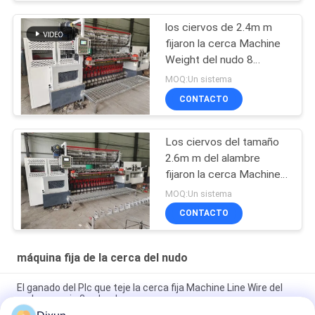
los ciervos de 2.4m m
fijaron la cerca Machine
Weight del nudo 8
toneladas de anchura
MOQ:Un sistema
2440m m
CONTACTO
Los ciervos del tamaño
2.6m m del alambre
fijaron la cerca Machine
Tensile Strength 850n
MOQ:Un sistema
del nudo
CONTACTO
máquina fija de la cerca del nudo
El ganado del Plc que teje la cerca fija Machine Line Wire del
nudo espacia 3 pulgadas