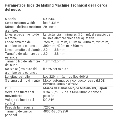
Parámetros fijos de Making Machine Technical de la cerca
del nudo:
Modelo
DX-2440
Cerca máxima Width
los 2.438M
Número de línea máximo
20 líneas
alambres
Línea espaciamiento del
La distancia mínima es (76m m), el espacio de
alambre
la línea alambre puede ser ajustable.
Espaciamiento del
75m m, 100m m, 150m m, 200m m, 225m m,
alambre de la estancia
300m m, 400m m, 450m m.
Línea tamaño del alambre
2.0mm-3.8m m
Tamaño del alambre de la
2.0mm-3.8m m
estancia
Tamaño fijo del alambre
1.8mm-2.5m m
del nudo
No.Strike ()/minuto del
fila 25 por minuto
alambre de la estancia
Longitud del rollo
Los 220m máximos (los 660ft)
Sistema del movimiento
Motor automático y conductor servo (MIGE
ISO9001-2008) del freno
PLC
Marca de Panasonic/de Mitsubishi, Japón
Voltaje de fuente del
3 CA 50/60HZ de la fase 380V, o como su
movimiento
petición.
Voltaje de fuente del
DC 24V
control
Peso de la máquina
7200kg
Tamaño de cuerpo
4800*6800*2250
principal