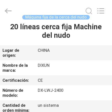
Dixun
Wire
Mesh
Products
Co.,
Máquina fija de la cerca del nudo
Ltd.
All
20 líneas cerca fija Machine
HOGAR
Rights
Reserved.
del nudo
PRODUCTOS
Lugar de
CHINA
origen:
DEMOSTRACIÓN
DE
Nombre de la
DIXUN
marca:
VR
Certificación:
CE
SOBRE
Número de
DX-LWJ-2400
modelo:
NOSOTROS
Cantidad de
un sistema
orden mínima: