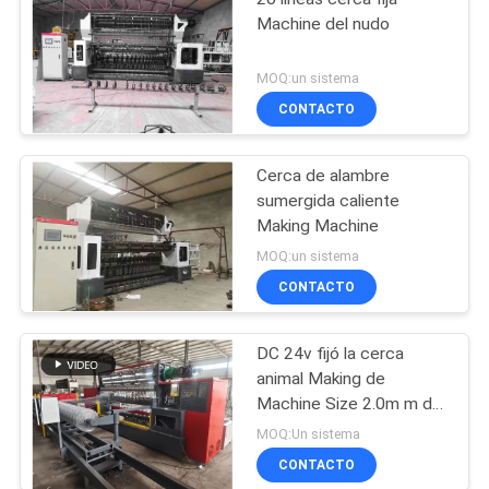
Machine del nudo
MOQ:un sistema
CONTACTO
Cerca de alambre
sumergida caliente
Making Machine
MOQ:un sistema
CONTACTO
DC 24v fijó la cerca
animal Making de
Machine Size 2.0m m de
la cerca del nudo
MOQ:Un sistema
CONTACTO