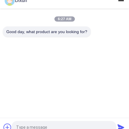
Dixun
Cerca fija Machine Weave Speed del prado del nudo 25 veces
por minuto
6:27 AM
Cerca fija Machine Hole Size del ganado del nudo de Mesh
Length los 200m 3 pulgadas
Good day, what product are you looking for?
Categorías Populares
Todos
Alambre Mesh 
Refuerzo De La 
Welding Machines
Soldadora De La 
Malla
Soldadora De La 
Soldadora Del Panel 
Malla De La Cerca
De Malla
Máquina Fija De La 
Construcción Mesh 
Cerca Del Nudo
Welding Machine
Soldadora De La 
Máquina Soldada 
Malla Del Rollo
Con Autógena De La 
Malla De Alambre