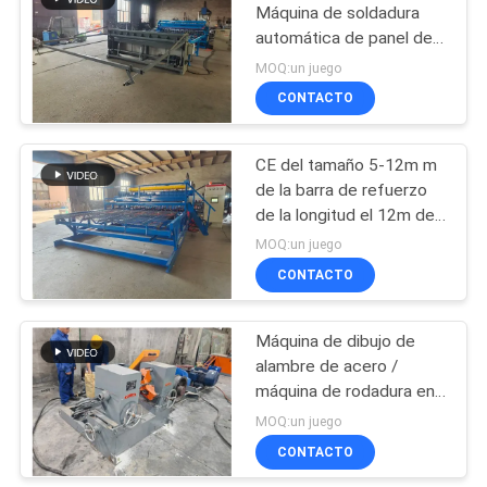
Máquina de soldadura
automática de panel de
23
malla de alambre de
MOQ:un juego
cizallamiento
Soldadora de la
CONTACTO
malla del rollo
CE del tamaño 5-12m m
de la barra de refuerzo
de la longitud el 12m del
panel de malla que
MOQ:un juego
refuerza la soldadora de
CONTACTO
25
la malla
máquina soldada
Máquina de dibujo de
alambre de acero /
con autógena de la
máquina de rodadura en
malla de alambre
frío de barras de acero
MOQ:un juego
CONTACTO