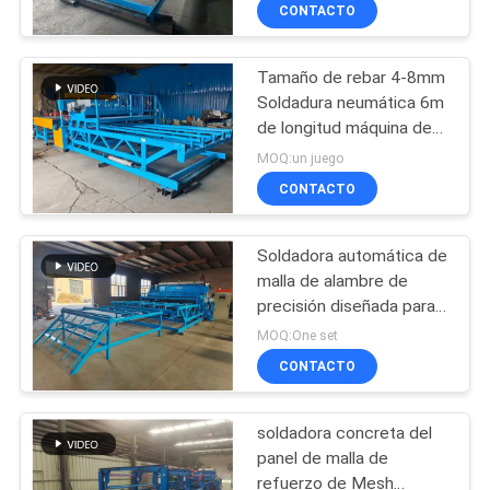
VIAJE
CONTACTO
DE
Tamaño de rebar 4-8mm
LA
61
Soldadura neumática 6m
FÁBRICA
de longitud máquina de
soldadora de la
soldadura de malla de
MOQ:un juego
malla de la cerca
alambre
CONTROL
CONTACTO
DE
Soldadora automática de
CALIDAD
malla de alambre de
precisión diseñada para
27
ofrecer soldaduras
ÉNTRENOS
MOQ:One set
uniformes y alta
soldadora del panel
CONTACTO
EN
productividad en la
fabricación de mallas de
CONTACTO
de malla
acero
soldadora concreta del
CON
panel de malla de
refuerzo de Mesh