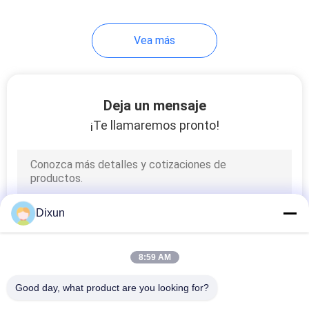
8
Vea más
soldadora de rejilla
de acero
Deja un mensaje
¡Te llamaremos pronto!
21
máquina del
Dixun
alambre de púas de
la maquinilla de
8:59 AM
afeitar
Good day, what product are you looking for?