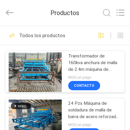
Dixun
Wire
Mesh
Productos
Products
Co.,
Ltd.
All
HOGAR
Rights
101
Reserved.
Todos los productos
Alambre Mesh
PRODUCTOS
Welding Machines
Transformador de
160kva anchura de malla
DEMOSTRACIÓN
de 2.4m máquina de
DE
soldadura de paneles de
MOQ:un juego
malla de construcción
VR
CONTACTO
70
refuerzo de la
24 Pzs Máquina de
SOBRE
soldadura de malla de
NOSOTROS
soldadora de la
barra de acero reforzada
de 100*100mm
MOQ:un juego
malla