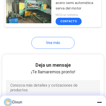
acero semi automática
serva del motor
23
MOQ:un sistema
Soldadora de la
CONTACTO
malla del rollo
Vea más
25
Deja un mensaje
máquina soldada
¡Te llamaremos pronto!
con autógena de la
malla de alambre
Dixun