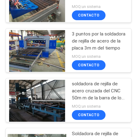
molde
MOQ:un sistema
PIDA
CONTACTO
UNA
33
CITA
máquina fija de la
3 puntos por la soldadora
de rejilla de acero de la
cerca del nudo
MAPA
placa 3m m del tiempo
MOQ:un sistema
DEL
CONTACTO
SITIO
soldadora de rejilla de
23
PRIVACY
acero cruzada del CNC
Construcción Mesh
50m m de la barra de los
POLICY
6m, soldadora de la placa
MOQ:un sistema
Welding Machine
de acero
CONTACTO
Soldadora de rejilla de