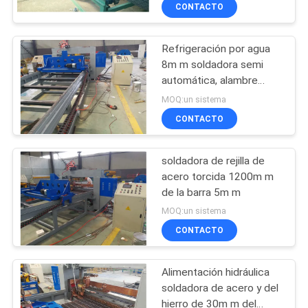
VIAJE
CONTACTO
DE
Refrigeración por agua
LA
61
8m m soldadora semi
FÁBRICA
automática, alambre
soldadora de la
Mesh Spot Welding
MOQ:un sistema
malla de la cerca
Machine
CONTROL
CONTACTO
DE
soldadora de rejilla de
CALIDAD
acero torcida 1200m m
de la barra 5m m
27
ÉNTRENOS
MOQ:un sistema
soldadora del panel
CONTACTO
EN
CONTACTO
de malla
Alimentación hidráulica
CON
soldadora de acero y del
hierro de 30m m del