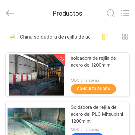
Dixun
Wire
Mesh
Productos
Products
Co.,
Ltd.
All
HOGAR
Rights
101
Reserved.
China soldadora de rejilla de acero
Alambre Mesh
PRODUCTOS
Welding Machines
HOT
soldadora de rejilla de
acero de 1200m m
DEMOSTRACIÓN
DE
MOQ:un sistema
VR
CONSULTA AHORA
70
refuerzo de la
Soldadora de rejilla de
SOBRE
acero del PLC Mitsubishi
NOSOTROS
soldadora de la
1200m m
MOQ:un sistema
malla