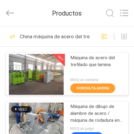
Dixun
Wire
Mesh
Productos
Products
Co.,
Ltd.
All
HOGAR
Rights
101
Reserved.
China máquina de acero del trefilado
Alambre Mesh
PRODUCTOS
Welding Machines
HOT
Máquina de acero del
trefilado que lamina
DEMOSTRACIÓN
DE
MOQ:un sistema
VR
CONSULTA AHORA
70
refuerzo de la
Máquina de dibujo de
SOBRE
alambre de acero /
NOSOTROS
soldadora de la
máquina de rodadura en
frío de barras de acero
MOQ:un juego
malla