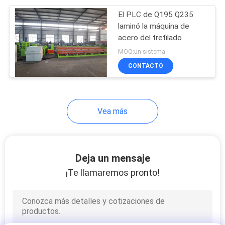
El PLC de Q195 Q235
8
laminó la máquina de
soldadora de rejilla
acero del trefilado
MOQ:un sistema
de acero
CONTACTO
Vea más
21
máquina del
Deja un mensaje
alambre de púas de
¡Te llamaremos pronto!
la maquinilla de
afeitar