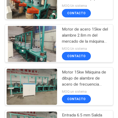
trefilado de la velocidad
MOQ:Un sistema
PIDA
2.8m m
CONTACTO
UNA
33
CITA
máquina fija de la
Motor de acero 15kw del
alambre 2.8m m del
cerca del nudo
MAPA
mercado de la máquina
del trefilado del Plc del
MOQ:Un sistema
DEL
alambre 6.5m m de la
CONTACTO
SITIO
entrada
Motor 15kw Máquina de
23
PRIVACY
dibujo de alambre de
Construcción Mesh
acero de frecuencia
POLICY
variable Tipo de polea
MOQ:un sistema
Welding Machine
CONTACTO
Entrada 6.5 mm Salida