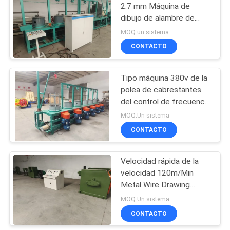
2.7 mm Máquina de
dibujo de alambre de
23
cobre Velocidad 180m /
MOQ:un sistema
min Motor 15kw
Soldadora de la
CONTACTO
malla del rollo
Tipo máquina 380v de la
polea de cabrestantes
del control de frecuencia
6 del trefilado
MOQ:Un sistema
CONTACTO
25
máquina soldada
Velocidad rápida de la
velocidad 120m/Min
con autógena de la
Metal Wire Drawing
malla de alambre
Machine del motor
MOQ:Un sistema
110kw
CONTACTO