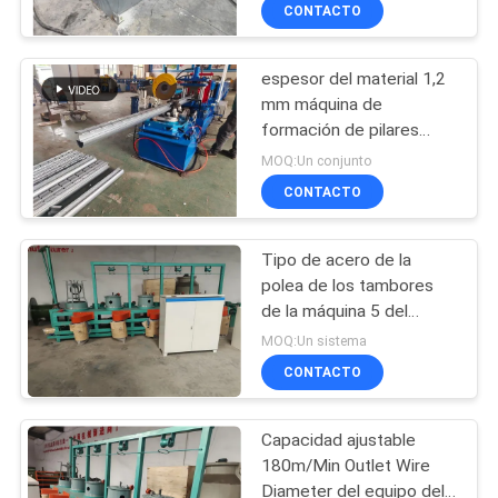
VIAJE
CONTACTO
DE
espesor del material 1,2
LA
61
mm máquina de
FÁBRICA
formación de pilares
soldadora de la
tamaño de pilares 70 *
MOQ:Un conjunto
malla de la cerca
100 mm
CONTROL
CONTACTO
DE
Tipo de acero de la
CALIDAD
polea de los tambores
de la máquina 5 del
27
trefilado del motor 15kw
ÉNTRENOS
MOQ:Un sistema
6.5m m
soldadora del panel
CONTACTO
EN
CONTACTO
de malla
Capacidad ajustable
CON
180m/Min Outlet Wire
Diameter del equipo del