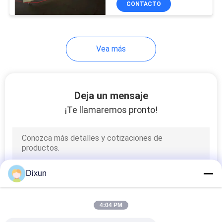
CONTACTO
15
cerca de la
alambrada que hace
Vea más
la máquina
Deja un mensaje
¡Te llamaremos pronto!
22
máquina de acero
del trefilado
Dixun
4:04 PM
9