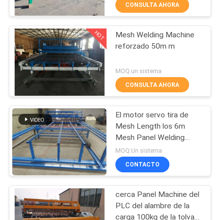
VIAJE
CONSULTA AHORA
DE
HOT
Mesh Welding Machine
LA
61
reforzado 50m m
FÁBRICA
soldadora de la
MOQ:un sistema
malla de la cerca
CONTROL
CONSULTA AHORA
DE
El motor servo tira de
CALIDAD
Mesh Length los 6m
Mesh Panel Welding
27
Machine 7.5kw
ÉNTRENOS
MOQ:Un sistema
soldadora del panel
CONTACTO
EN
CONTACTO
de malla
cerca Panel Machine del
CON
PLC del alambre de la
carga 100kg de la tolva