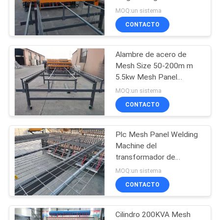
del alambre cruzado
MOQ:un sistema
PIDA
5.5kw
CONTACTO
UNA
33
CITA
máquina fija de la
Alambre de acero de
Mesh Size 50-200m m
cerca del nudo
MAPA
5.5kw Mesh Panel
Welding Machine
MOQ:un sistema
DEL
CONTACTO
SITIO
Plc Mesh Panel Welding
23
PRIVACY
Machine del
Construcción Mesh
transformador de
POLICY
soldadura 160kva
MOQ:un sistema
Welding Machine
Panasonic
CONTACTO
Cilindro 200KVA Mesh