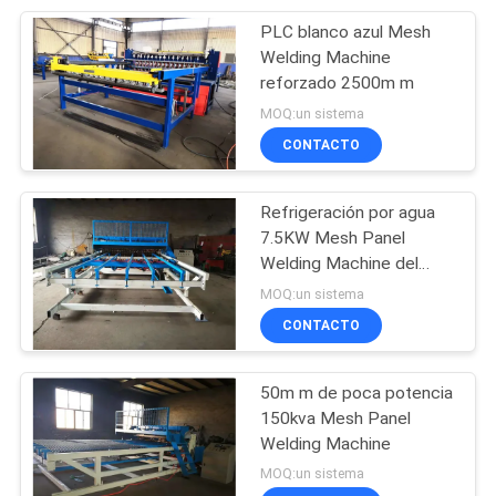
PLC blanco azul Mesh
8
Welding Machine
soldadora de rejilla
reforzado 2500m m
MOQ:un sistema
de acero
CONTACTO
Refrigeración por agua
7.5KW Mesh Panel
Welding Machine del
21
PLC
MOQ:un sistema
máquina del
CONTACTO
alambre de púas de
50m m de poca potencia
la maquinilla de
150kva Mesh Panel
Welding Machine
afeitar
MOQ:un sistema