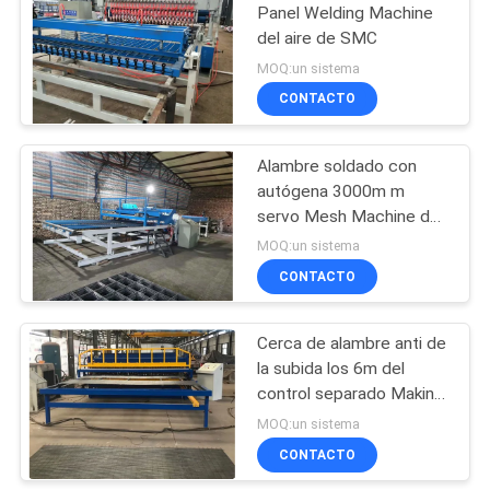
Panel Welding Machine
del aire de SMC
23
MOQ:un sistema
Soldadora de la
CONTACTO
malla del rollo
Alambre soldado con
autógena 3000m m
servo Mesh Machine del
motor 1.5T
MOQ:un sistema
CONTACTO
25
máquina soldada
Cerca de alambre anti de
la subida los 6m del
con autógena de la
control separado Making
malla de alambre
Machine
MOQ:un sistema
CONTACTO