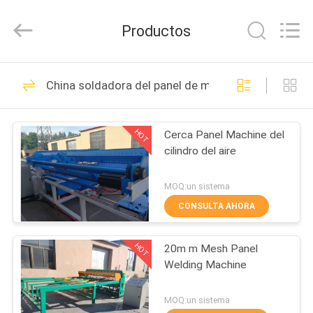
Dixun
Wire
Mesh
Productos
Products
Co.,
Ltd.
All
HOGAR
Rights
101
Reserved.
China soldadora del panel de malla
Alambre Mesh
PRODUCTOS
Welding Machines
HOT
Cerca Panel Machine del
cilindro del aire
DEMOSTRACIÓN
DE
MOQ:un sistema
VR
CONSULTA AHORA
70
refuerzo de la
HOT
20m m Mesh Panel
SOBRE
Welding Machine
NOSOTROS
soldadora de la
MOQ:un sistema
malla