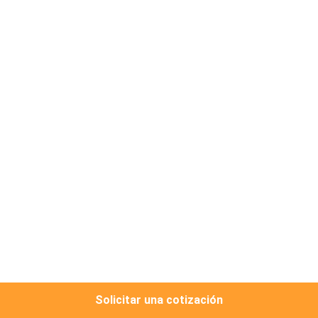
VIAJE
DE
LA
FÁBRICA
CONTROL
DE
CALIDAD
ÉNTRENOS
EN
CONTACTO
CON
Solicitar una cotización