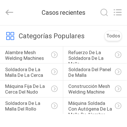
Dixun
Wire
Mesh
Casos recientes
Products
Co.,
Ltd.
All
HOGAR
Rights
Reserved.
Categorías Populares
Todos
PRODUCTOS
Alambre Mesh 
Refuerzo De La 
Welding Machines
Soldadora De La 
Malla
DEMOSTRACIÓN
Soldadora De La 
Soldadora Del Panel 
DE
Malla De La Cerca
De Malla
VR
Máquina Fija De La 
Construcción Mesh 
Cerca Del Nudo
Welding Machine
SOBRE
Soldadora De La 
Máquina Soldada 
Malla Del Rollo
Con Autógena De La 
NOSOTROS
Malla De Alambre