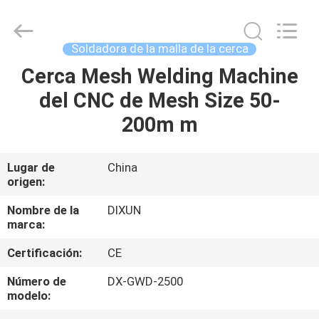
Dixun
Wire
Mesh
Products
Co.,
Soldadora de la malla de la cerca
Ltd.
All
Cerca Mesh Welding Machine
HOGAR
Rights
Reserved.
del CNC de Mesh Size 50-
PRODUCTOS
200m m
DEMOSTRACIÓN
Lugar de
China
origen:
DE
VR
Nombre de la
DIXUN
marca:
Certificación:
CE
SOBRE
NOSOTROS
Número de
DX-GWD-2500
modelo: