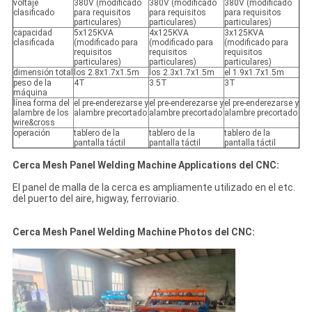
voltaje
380V (modificado
380V (modificado
380V (modificado
clasificado
para requisitos
para requisitos
para requisitos
particulares)
particulares)
particulares)
capacidad
5x125KVA
4x125KVA
3x125KVA
clasificada
(modificado para
(modificado para
(modificado para
requisitos
requisitos
requisitos
particulares)
particulares)
particulares)
dimensión total
los 2.8x1.7x1.5m
los 2.3x1.7x1.5m
el 1.9x1.7x1.5m
peso de la
4T
3.5T
3T
máquina
línea forma del
el pre-enderezarse y
el pre-enderezarse y
el pre-enderezarse y
alambre de los
alambre precortado
alambre precortado
alambre precortado
wire&cross
operación
tablero de la
tablero de la
tablero de la
pantalla táctil
pantalla táctil
pantalla táctil
Cerca Mesh Panel Welding Machine Applications del CNC:
El panel de malla de la cerca es ampliamente utilizado en el etc.
del puerto del aire, higway, ferroviario.
Cerca Mesh Panel Welding Machine Photos del CNC: