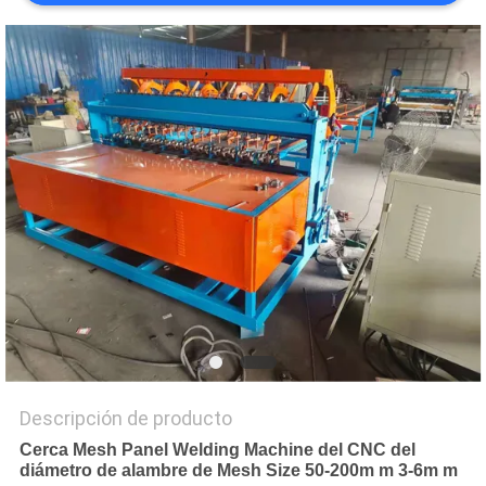
PIDA
UNA
CITA
MAPA
DEL
SITIO
PRIVACY
POLICY
Descripción de producto
Cerca Mesh Panel Welding Machine del CNC del
diámetro de alambre de Mesh Size 50-200m m 3-6m m