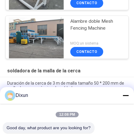
CONTACTO
Alambre doble Mesh
Fencing Machine
MOQ:un sistema
CONTACTO
soldadora de la malla de la cerca
Duración de la cerca de 3 m de malla tamaño 50 * 200 mm de
malla de cerca máquina de soldadura
Dixun
Tamaño de malla 50 * 50mm de alambre galvanizado 3 mm de
cerca de malla máquina de soldadura
12:08 PM
Capacidad de flexión en línea 60 pcs / hora tamaño de malla
50 * 200mm máquina de soldadura de malla de cerca
Good day, what product are you looking for?