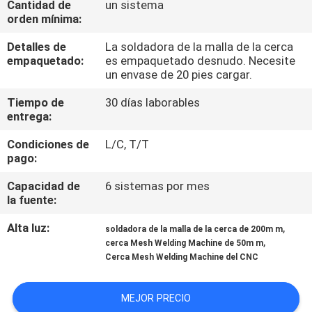
Cantidad de
un sistema
VIAJE
orden mínima:
DE
Detalles de
La soldadora de la malla de la cerca
LA
empaquetado:
es empaquetado desnudo. Necesite
un envase de 20 pies cargar.
FÁBRICA
Tiempo de
30 días laborables
entrega:
CONTROL
Condiciones de
L/C, T/T
DE
pago:
CALIDAD
Capacidad de
6 sistemas por mes
la fuente:
ÉNTRENOS
Alta luz:
,
soldadora de la malla de la cerca de 200m m
EN
,
cerca Mesh Welding Machine de 50m m
Cerca Mesh Welding Machine del CNC
CONTACTO
CON
MEJOR PRECIO