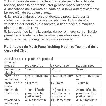
2. Dos clases de métodos de entrada, de pantalla táctil y de
teclado, hacen la operación intelligentize más y razonable.
3. descensos del alambre cruzado de la tolva automáticamente.
La posición de caída es exacta.
4. la línea alambres pre-se endereza y precortado por la
cortadora que se endereza y del alambre. El tipo de alta
velocidad del rodillo que endereza la línea hecha a máquina
alambres se endereza.
5. la tracción de la malla conducida por el motor servo, tira del
panel hacia adelante y hacia atrás, cerradura neumática el
alambre cruzado, asegurar la posición exacta.
Parámetros de Mesh Panel Welding Machine Technical de la
cerca del CNC:
Artículos de la
El parámetro principal
referencia
modelo
DX-GWD-2100
DX-GWD-1600
DX-GWD-1200
diámetro de
3-6m m
3-6m m
3-6m m
alambre
abertura de
50x50-300x300m
50x50-300x300m
50x50-300x300m
soldadura
m
m
m
anchura de la
2100m m
1600m m
1200m m
malla
número de
40 (modificado
32 (modificado
24 (modificado
electrodos
para requisitos
para requisitos
para requisitos
particulares)
particulares)
particulares)
velocidad de
40-60times/min
40-60times/min
40-60times/min
soldadura