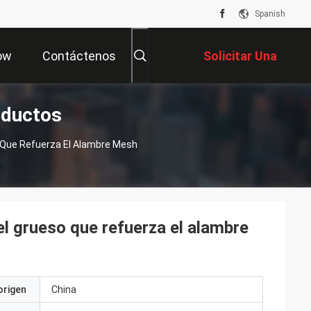
Spanish
ow
Contáctenos
Solicitar Una
oductos
Cotización
o Que Refuerza El Alambre Mesh
l grueso que refuerza el alambre
origen
China