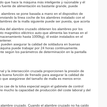
clado que hace la máquina más inteligente y razonable y él
a fuente de alimentación es bastante grande, puede
ea alambres se pone basada a mano en el dispositivo de
enviando la línea coche de los alambres instalado con el
lambres de la malla siguiente puede ser puesta, que acorta
lva del alambre cruzado obtienen los alambres por los
nto magnético eléctrico auto-que alimenta las tramas en el
lmacenamiento hasta 1000kg), él están instalados en el
antener.
 pueden asegurar la calidad de soldadura en buenas
 máquina puede trabajar por 24 horas continuamente.
nte según los parámetros de determinación en la pantalla
al y la intersección cruzada proporcionen la presión de
a buena función de frenado para asegurar la calidad de
odo que asegúrese del tamaño de malla es menos error.
s cae de la tolva especial según el gabinete de control
e mucho la capacidad de producción del coste laboral y del
del alambre cruzado. Cuando el alambre cruzado no ha caído