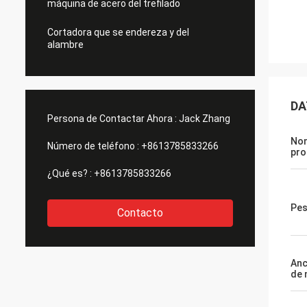
máquina de acero del trefilado
Cortadora que se endereza y del
alambre
DA
Persona de Contactar Ahora :
Jack Zhang
No
Número de teléfono :
+8613785833266
pro
¿Qué es? :
+8613785833266
Pes
Contacto
Anc
de 