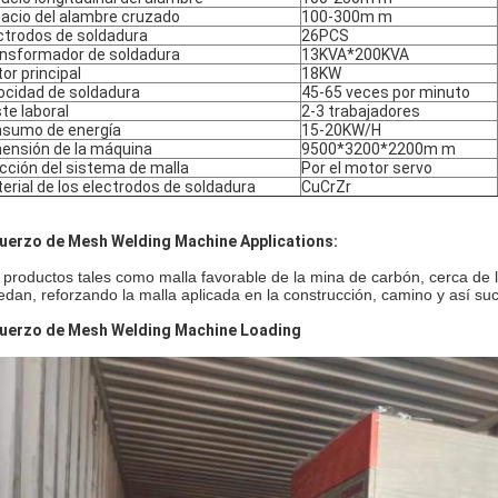
acio del alambre cruzado
100-300m m
ctrodos de soldadura
26PCS
nsformador de soldadura
13KVA*200KVA
or principal
18KW
ocidad de soldadura
45-65 veces por minuto
te laboral
2-3 trabajadores
sumo de energía
15-20KW/H
ensión de la máquina
9500*3200*2200m m
cción del sistema de malla
Por el motor servo
erial de los electrodos de soldadura
CuCrZr
uerzo de Mesh Welding Machine Applications:
 productos tales como malla favorable de la mina de carbón, cerca de l
edan, reforzando la malla aplicada en la construcción, camino y así s
uerzo de Mesh Welding Machine Loading