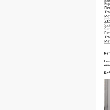
Esp
Ele
Tra
Mot
Vel
Cos
Con
Dim
Tra
Mat
Ref
Los
enr
Ref