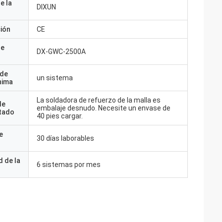
e la
DIXUN
ción
CE
de
DX-GWC-2500A
 de
un sistema
nima
La soldadora de refuerzo de la malla es
de
embalaje desnudo. Necesite un envase de
tado
40 pies cargar.
e
30 días laborables
 de la
6 sistemas por mes