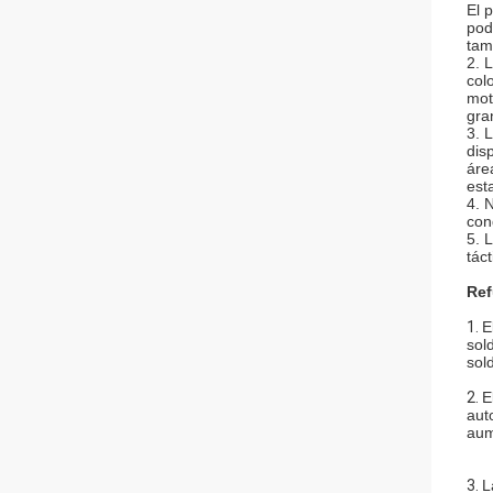
El 
pod
tam
2. 
col
mot
gra
3. 
dis
áre
est
4. 
con
5. 
tácti
Ref
1.
E
sol
sol
2.
E
aut
aum
3.
L