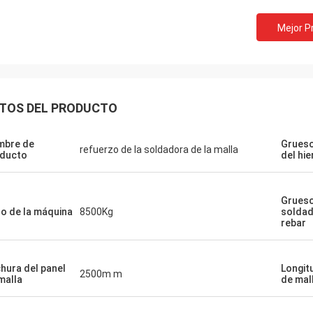
Mejor P
TOS DEL PRODUCTO
mbre de
Grueso
refuerzo de la soldadora de la malla
ducto
del hie
Grueso
o de la máquina
8500Kg
soldad
rebar
hura del panel
Longit
2500m m
malla
de mal