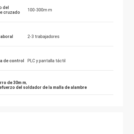
o del
100-300m m
e cruzado
laboral
2-3 trabajadores
a de control
PLC y pantalla táctil
ierro de 30m m
,
efuerzo del soldador de la malla de alambre