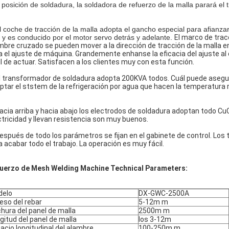
a posición de soldadura, la soldadora de refuerzo de la malla parará el
l coche de tracción de la malla adopta el gancho especial para afianza
e y es conducido por el motor servo detrás y adelante.
El marco de tracc
mbre cruzado se pueden mover a la dirección de tracción de la malla e
a el ajuste de máquina. Grandemente enhanse la eficacia del ajuste al 
il de actuar. Satisfacen a los clientes muy con esta función.
El transformador de soldadura adopta 200KVA todos. Cuál puede asegur
ptar el ststem de la refrigeración por agua que hacen la temperatura r
Hacia arriba y hacia abajo los electrodos de soldadura adoptan todo CuC
ctricidad y llevan resistencia son muy buenos.
Después de todo los parámetros se fijan en el gabinete de control. L
a acabar todo el trabajo. La operación es muy fácil.
uerzo de Mesh Welding Machine Technical Parameters:
delo
DX-GWC-2500A
eso del rebar
5-12m m
hura del panel de malla
2500m m
gitud del panel de malla
los 3-12m
acio longitudinal del alambre
100-250m m