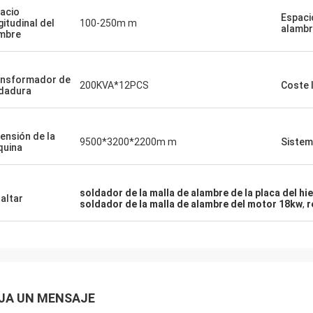
acio
Espaci
gitudinal del
100-250m m
alambr
mbre
nsformador de
200KVA*12PCS
Coste 
dadura
ensión de la
9500*3200*2200m m
Sistem
uina
soldador de la malla de alambre de la placa del h
altar
soldador de la malla de alambre del motor 18kw
,
r
JA UN MENSAJE