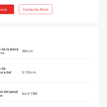
recio
Contactar Ahora
 de la placa
30m m
rro
 de
ura del
5-12m m
ud del panel
los 3-12M
la