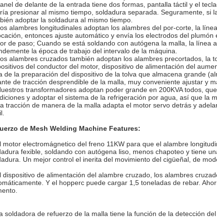
panel de delante de la entrada tiene dos formas, pantalla táctil y el te
ría presionar al mismo tiempo, soldadura separada. Seguramente, si l
bién adoptar la soldadura al mismo tiempo.
Los alambres longitudinales adoptan los alambres del por-corte, la lín
ocación, entonces ajuste automático y envía los electrodos del plumón 
or de paso; Cuando se está soldando con autógena la malla, la línea a
ndemente la época de trabajo del intervalo de la máquina.
Los alambres cruzados también adoptan los alambres precortados, la to
positivos del conductor del motor, dispositivo de alimentación del aume
a de la preparación del dispositivo de la tolva que almacena grande (a
ante de tracción desprendible de la malla, muy conveniente ajustar y m
Nuestros transformadores adoptan poder grande en 200KVA todos, que
diciones y adoptar el sistema de la refrigeración por agua, así que la
La tracción de manera de la malla adapta el motor servo detrás y adela
l.
uerzo de Mesh Welding Machine Features:
l motor electromágnetico del freno 11KW para que el alambre longitudin
dadura fexible, soldando con autógena liso, menos chapoteo y tiene un
dadura. Un mejor control el inerita del movimiento del cigüeñal, de m
l dispositivo de alimentación del alambre cruzado, los alambres cruzado
omáticamente. Y el hopperc puede cargar 1,5 toneladas de rebar. Ahorr
ento.
a soldadora de refuerzo de la malla tiene la función de la detección 