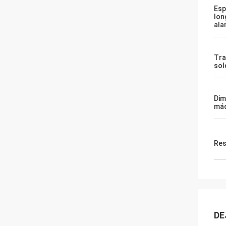
Esp
lon
ala
Tra
sol
Dim
máq
Res
DE