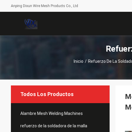
Anping Dixun Wire Mesh Products Co., Ltd
Refuer
Inicio
/
Refuerzo De La Soldado
Todos Los Productos
Mo
M
Alambre Mesh Welding Machines
refuerzo de la soldadora de la malla