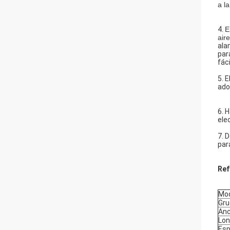
a l
4.
E
air
ala
par
fác
5. 
ado
6. 
ele
7. 
par
Ref
Mo
Gru
Anc
Lon
Esp