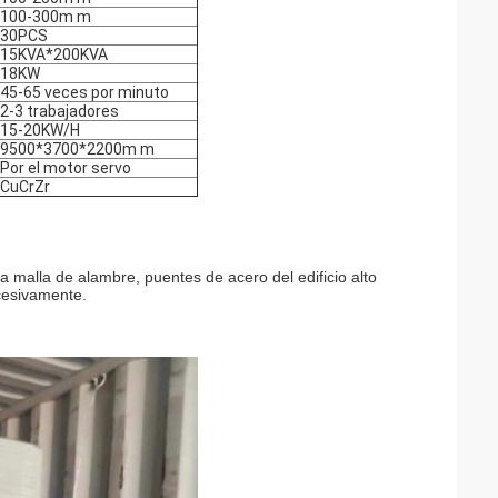
100-300m m
30PCS
15KVA*200KVA
18KW
45-65 veces por minuto
2-3 trabajadores
15-20KW/H
9500*3700*2200m m
Por el motor servo
CuCrZr
a malla de alambre, puentes de acero del edificio alto
ucesivamente.