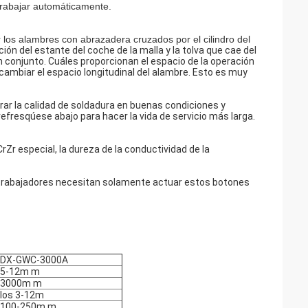
 trabajar automáticamente.
r los alambres con abrazadera cruzados por el cilindro del
ión del estante del coche de la malla y la tolva que cae del
n conjunto. Cuáles proporcionan el espacio de la operación
cambiar el espacio longitudinal del alambre. Esto es muy
ar la calidad de soldadura en buenas condiciones y
efresqúese abajo para hacer la vida de servicio más larga.
rZr especial, la dureza de la conductividad de la
os trabajadores necesitan solamente actuar estos botones
DX-GWC-3000A
5-12m m
3000m m
los 3-12m
100-250m m