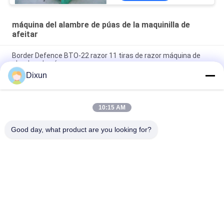
máquina del alambre de púas de la maquinilla de
afeitar
Border Defence BTO-22 razor 11 tiras de razor máquina de
alambre de púas
Dixun
Punch Pressure 63T BTO-22 11 tiras de alambre de afeitar
que hace la máquina
10:15 AM
Velocidad de producción 220-280m/h 9 bandas BTO-22
máquina de alambre de púas
Good day, what product are you looking for?
Categorías Populares
Todos
Alambre Mesh 
Refuerzo De La 
Welding Machines
Soldadora De La 
Malla
Soldadora De La 
Soldadora Del Panel 
Malla De La Cerca
De Malla