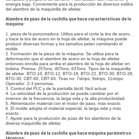
energía baja. Conveniente para la producción de diversos estilos
del alambre de la maquinilla de afeitar.
Alambre de púas de la cuchilla que hace características de la
máquina:
1.
pieza de
la
punzonadora: Utiliza para el corte la tira de acero, 
y hace la tira de acero en la hoja de afeitar, la máquina puede 
producir diversas formas y los tamaños pelan cambiando el 
molde.
2. Formación de la pieza de la máquina: Se utiliza para la 
deformación que el alambre de acero en la hoja de afeitar 
entonces enrolla para arriba el alambre de la hoja de afeitar en 
bobina. Prensa: 25Tons, 40Tons, 63Tons. Tipos de la maquinilla 
de afeitar: BTO-10, BTO-12, BTO-18, BTO-22, BTO-30, BTO-28, 
BTO-30, CBT-60, CBT-65.
 Tiras no: 7strips, 9strips, 11strips. 
Operador: 2-3 personas.
3. Control del PLC y de la pantalla táctil, fácil actuar.
4. La velocidad de la producción se puede cambiar por el 
inversor de la frecuencia, la larga vida y la alta productividad.
5. Alimentación material con el motor de paso, más exacto.
6. El molde adopta el material especial, la larga vida y más 
exacto.
7. Ajuste para la producción de púas de los alambres de la 
diversa maquinilla de afeitar.
Alambre de púas de la cuchilla que hace máquina parámetros
técnicos: