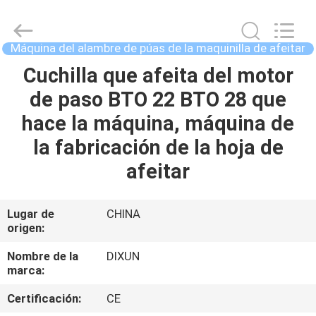
Dixun
Wire
Mesh
Products
Co.,
Máquina del alambre de púas de la maquinilla de afeitar
Ltd.
All
Cuchilla que afeita del motor
HOGAR
Rights
Reserved.
de paso BTO 22 BTO 28 que
PRODUCTOS
hace la máquina, máquina de
la fabricación de la hoja de
DEMOSTRACIÓN
afeitar
DE
VR
Lugar de
CHINA
origen:
SOBRE
Nombre de la
DIXUN
marca:
NOSOTROS
Certificación:
CE