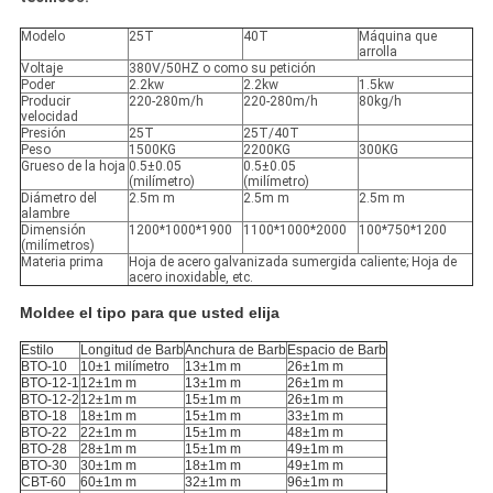
Modelo
25T
40T
Máquina que
arrolla
Voltaje
380V/50HZ o como su petición
Poder
2.2kw
2.2kw
1.5kw
Producir
220-280m/h
220-280m/h
80kg/h
velocidad
Presión
25T
25T/40T
Peso
1500KG
2200KG
300KG
Grueso de la hoja
0.5±0.05
0.5±0.05
(milímetro)
(milímetro)
Diámetro del
2.5m m
2.5m m
2.5m m
alambre
Dimensión
1200*1000*1900
1100*1000*2000
100*750*1200
(milímetros)
Materia prima
Hoja de acero galvanizada sumergida caliente; Hoja de
acero inoxidable, etc.
Moldee el tipo para que usted elija
Estilo
Longitud de Barb
Anchura de Barb
Espacio de Barb
BTO-10
10±1 milímetro
13±1m m
26±1m m
BTO-12-1
12±1m m
13±1m m
26±1m m
BTO-12-2
12±1m m
15±1m m
26±1m m
BTO-18
18±1m m
15±1m m
33±1m m
BTO-22
22±1m m
15±1m m
48±1m m
BTO-28
28±1m m
15±1m m
49±1m m
BTO-30
30±1m m
18±1m m
49±1m m
CBT-60
60±1m m
32±1m m
96±1m m