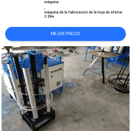
máquina
PIDA
,
máquina de la fabricación de la hoja de afeitar
UNA
2.2kw
CITA
MEJOR PRECIO
MAPA
DEL
SITIO
PRIVACY
POLICY