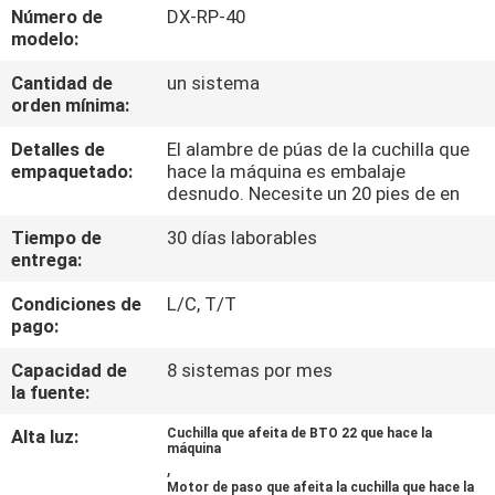
VIAJE
Número de
DX-RP-40
modelo:
DE
Cantidad de
un sistema
LA
orden mínima:
FÁBRICA
Detalles de
El alambre de púas de la cuchilla que
empaquetado:
hace la máquina es embalaje
CONTROL
desnudo. Necesite un 20 pies de en
DE
Tiempo de
30 días laborables
entrega:
CALIDAD
Condiciones de
L/C, T/T
pago:
ÉNTRENOS
Capacidad de
8 sistemas por mes
EN
la fuente:
CONTACTO
Alta luz:
Cuchilla que afeita de BTO 22 que hace la
CON
máquina
,
Motor de paso que afeita la cuchilla que hace la