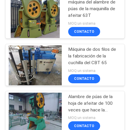
máquina del alambre de
púas de la maquinilla de
afeitar 63T
MOQ:un sistema
CONTACTO
Máquina de dos filos de
la fabricación de la
cuchilla del CBT 65
MOQ:un sistema
CONTACTO
Alambre de púas de la
hoja de afeitar de 100
veces que hace la
máquina
MOQ:un sistema
CONTACTO