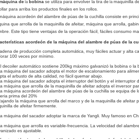
máquina de
bobina
se utiliza para envolver la tira de
maquinilla d
la
la
llar para arriba los productos finales en los rollos.
máquina acordeón del alambre de púas de la cuchilla consiste en princ
uina que arrolla de la maquinilla de afeitar, máquina que arrolla, gabine
mbre.
Este tipo tiene ventajas de la operación fácil, fáciles consumo ma
acterísticas acordeón de la máquina del alambre de púas de la cuc
adena de producción completa automática, muy fáciles actuar y alta 
forar 100 veces por mínimo.
El decoiler automático sostiene 200kg máximo galvanizó la bobina o la 
La máquina del sacador adopta el motor de escalonamiento para aliment
pta el arbusto de alta calidad, no fácil quemar abajo.
La máquina del sacador adopta el interruptor del botón y el interruptor de
La máquina que arrolla de la maquinilla de afeitar adopta el inversor par
La máquina acordeón del alambre de púas de la cuchilla se equipa de lo
eria prima del 20%
Rajando la máquina que arrolla del marco y de la maquinilla de afeitar pa
uinilla de afeitar firmemente.
La máquina del sacador adoptar la marca de Yangli. Muy famoso en Ch
La máquina que arrolla es variable-frecuencia. La velocidad del alambre
vanizado es ajustable.