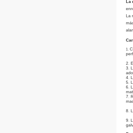
La 
enro
La 
máq
ala
Car
C
1.
per
2. 
3. 
ado
4. 
5. 
6. 
mat
7. 
maq
8. 
9. 
gal