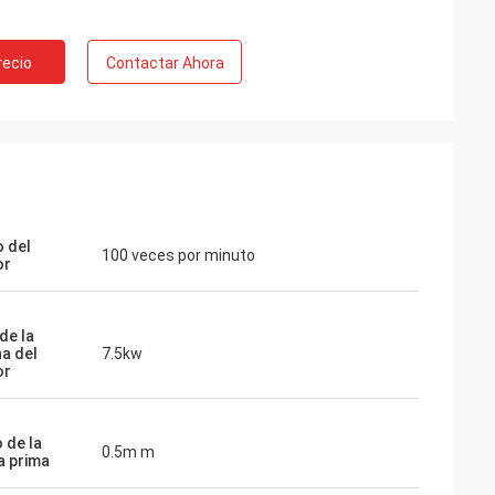
recio
Contactar Ahora
 del
100 veces por minuto
or
de la
a del
7.5kw
or
 de la
0.5m m
a prima