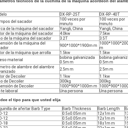
ámetros técnicos de la cuchilla de la máquina acordeón del alam
delo
DX-RP-25T
DX-RP-40T
100 veces por
100 veces por
mpos del sacador
minuto
minuto
ca de la máquina del sacador
Yangli, China
Yangli, China
or de la máquina del sacador
4.0kw
7.5kw
o de la máquina del sacador
3.2T
3.5T
ensión de la máquina del
1000*1000*20
900*1000*1900m m
ador
m
or de la máquina que arrolla
1.5kw
1.5kw
bobina galvanizada
bobina galvani
eso material
0.5m m
0.5m m
metro de alambre del alambre
2.5m m
2.5m m
vanizado
or de Decoiler
1.1kw
1.1kw
o de Decoiler
300kg
300kg
ensión de Decoiler
1000*900*1000m m
1000*900*100
te laboral
Una persona
Una persona
dee el tipo para que usted elija
uinilla de afeitar Barb Type
Barb Thickness
Barb Length
B
O-12
0.5±0.05m m
12±1m m
1
O-12
0.5±0.05m m
12±1m m
1
O-18
0.5±0.05m m
18±1m m
1