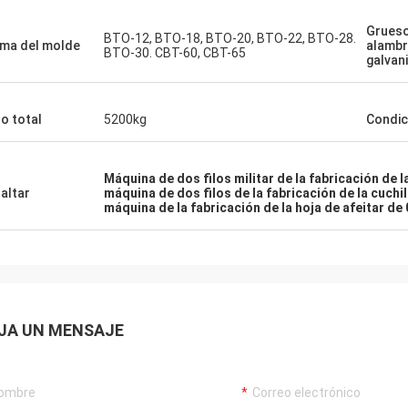
Grueso
BTO-12, BTO-18, BTO-20, BTO-22, BTO-28.
ma del molde
alamb
BTO-30. CBT-60, CBT-65
galvan
o total
5200kg
Condic
Máquina de dos filos militar de la fabricación de l
altar
máquina de dos filos de la fabricación de la cuchil
máquina de la fabricación de la hoja de afeitar de
JA UN MENSAJE