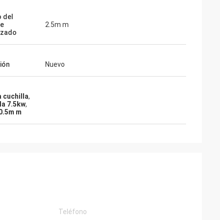
 del
re
2.5m m
izado
ión
Nuevo
a cuchilla
,
la 7.5kw
,
 0.5m m