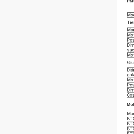
Par
Mo
Tie
Mar
Mot
Pes
Dim
sac
Mot
Gru
Diá
gal
Mot
Pes
Dim
Cos
Mol
Maq
BT
BT
BT