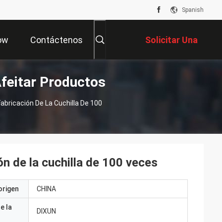
Spanish
ow
Contáctenos
Solicitar Una
feitar Productos
Cotización
Fabricación De La Cuchilla De 100
ón de la cuchilla de 100 veces
origen
CHINA
e la
DIXUN