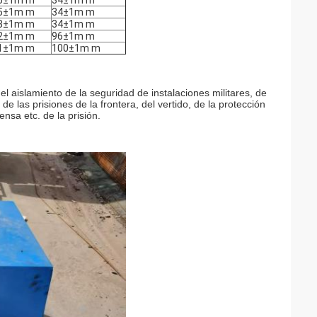
5±1m m
34±1m m
5±1m m
34±1m m
8±1m m
34±1m m
2±1m m
96±1m m
1±1m m
100±1m m
l aislamiento de la seguridad de instalaciones militares, de
e las prisiones de la frontera, del vertido, de la protección
ensa etc. de la prisión.