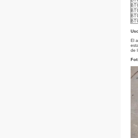
BT
BT
BT
BT
BT
Uso
El 
est
de 
Fot