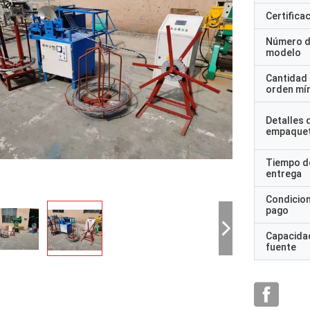
Certifica
Número 
modelo
Cantidad
orden mí
Detalles 
empaque
Tiempo d
entrega
Condicio
pago
Capacidad
fuente