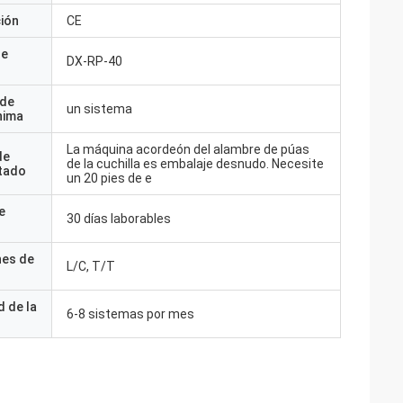
ción
CE
de
DX-RP-40
 de
un sistema
nima
La máquina acordeón del alambre de púas
de
de la cuchilla es embalaje desnudo. Necesite
tado
un 20 pies de e
e
30 días laborables
nes de
L/C, T/T
 de la
6-8 sistemas por mes