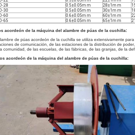
O-22
0.5±0.05m m
22±1m m
1
O-28
0.5±0.05m m
28±1m m
1
O-30
0.5±0.05m m
30±1m m
1
O-60
0.6±0.05m m
60±1m m
2
O-65
0.6±0.05m m
65±1m m
2
s acordeón de la máquina del alambre de púas de la cuchilla:
alambre de púas acordeón de la cuchilla se utiliza extensivamente para e
aciones de comunicación, de las estaciones de la distribución de poder, d
la comunidad, de las escuelas, de las fábricas, de las granjas, de la def
os acordeón de la máquina del alambre de púas de la cuchilla: