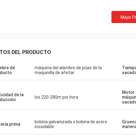
Mejor P
TOS DEL PRODUCTO
mbre de
máquina del alambre de púas de la
Tiempo
ducto
maquinilla de afeitar
sacad
Motor 
ocidad de la
los 220-280m por hora
máquin
ducción
sacad
bobina galvanizada o bobina de acero
Grueso
eria prima
inoxidable
materi