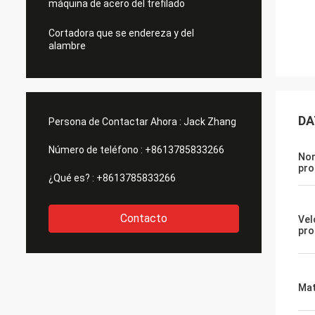
máquina de acero del trefilado
Cortadora que se endereza y del
alambre
DA
Persona de Contactar Ahora :
Jack Zhang
Número de teléfono :
+8613785833266
No
pro
¿Qué es? :
+8613785833266
Contacto
Vel
pro
Mat