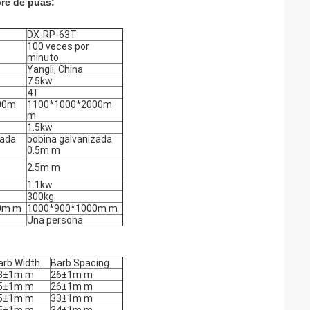
bre de púas:
DX-RP-63T
100 veces por
minuto
Yangli, China
7.5kw
4T
00m
1100*1000*2000m
m
1.5kw
zada
bobina galvanizada
0.5m m
2.5m m
1.1kw
300kg
0m m
1000*900*1000m m
Una persona
arb Width
Barb Spacing
3±1m m
26±1m m
5±1m m
26±1m m
5±1m m
33±1m m