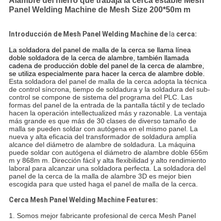
Alambre del hierro que trabaja la cerca estable Mesh
Panel Welding Machine de Mesh Size 200*50m m
Introducción
de Mesh Panel Welding Machine
de
la
cerca
:
La soldadora del panel de malla de la cerca se llama línea
doble soldadora de la cerca de alambre, también llamada
cadena de producción doble del panel de la cerca de alambre,
se utiliza especialmente para hacer la cerca de alambre doble.
Esta soldadora del panel de malla de la cerca adopta la técnica
de control síncrona, tiempo de soldadura y la soldadura del sub-
control se compone de sistema del programa del PLC. Las
formas del panel de la entrada de la pantalla táctil y de teclado
hacen la operación intellectualized más y razonable. La ventaja
más grande es que más de 30 clases de diverso tamaño de
malla se pueden soldar con autógena en el mismo panel. La
nueva y alta eficacia del transformador de soldadura amplía
alcance del diámetro de alambre de soldadura. La máquina
puede soldar con autógena el diámetro de alambre doble 656m
m y 868m m. Dirección fácil y alta flexibilidad y alto rendimiento
laboral para alcanzar una soldadora perfecta. La soldadora del
panel de la cerca de la malla de alambre 3D es mejor bien
escogida para que usted haga el panel de malla de la cerca.
Cerca Mesh Panel Welding Machine Features:
1.
Somos mejor fabricante profesional de
cerca Mesh Panel