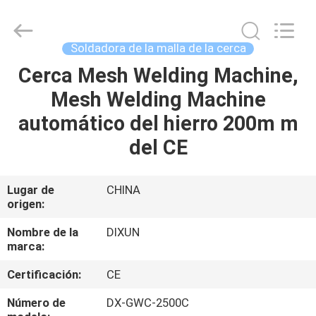
Dixun
Wire
Mesh
Products
Co.,
Soldadora de la malla de la cerca
Ltd.
All
Cerca Mesh Welding Machine,
HOGAR
Rights
Reserved.
Mesh Welding Machine
PRODUCTOS
automático del hierro 200m m
del CE
DEMOSTRACIÓN
DE
Lugar de
CHINA
origen:
VR
Nombre de la
DIXUN
marca:
SOBRE
Certificación:
CE
NOSOTROS
Número de
DX-GWC-2500C