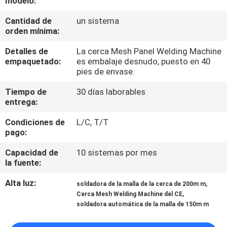
modelo:
VIAJE
Cantidad de
un sistema
DE
orden mínima:
LA
Detalles de
La cerca Mesh Panel Welding Machine
FÁBRICA
empaquetado:
es embalaje desnudo, puesto en 40
pies de envase.
CONTROL
Tiempo de
30 días laborables
entrega:
DE
Condiciones de
L/C, T/T
CALIDAD
pago:
Capacidad de
10 sistemas por mes
ÉNTRENOS
la fuente:
EN
Alta luz:
,
soldadora de la malla de la cerca de 200m m
CONTACTO
,
Cerca Mesh Welding Machine del CE
soldadora automática de la malla de 150m m
CON