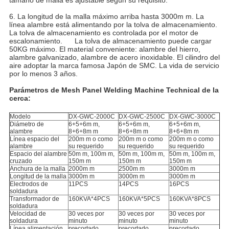
tamaño de malla es ajustable según su requisito.
6. La longitud de la malla máximo arriba hasta 3000m m. La
línea alambre está alimentando por la tolva de almacenamiento.
La tolva de almacenamiento es controlada por el motor de
escalonamiento. La tolva de almacenamiento puede cargar
50KG máximo. El material conveniente: alambre del hierro,
alambre galvanizado, alambre de acero inoxidable. El cilindro del
aire adoptar la marca famosa Japón de SMC. La vida de servicio
por lo menos 3 años.
Parámetros de Mesh Panel Welding Machine Technical de la
cerca:
Modelo
DX-GWC-2000C
DX-GWC-2500C
DX-GWC-3000C
Diámetro de
6+5+6m m,
6+5+6m m,
6+5+6m m,
alambre
8+6+8m m
8+6+8m m
8+6+8m m
Línea espacio del
200m m o como
200m m o como
200m m o como
alambre
su requerido
su requerido
su requerido
Espacio del alambre
50m m, 100m m,
50m m, 100m m,
50m m, 100m m,
cruzado
150m m
150m m
150m m
Anchura de la malla
2000m m
2500m m
3000m m
Longitud de la malla
3000m m
3000m m
3000m m
Electrodos de
11PCS
14PCS
16PCS
soldadura
Transformador de
160KVA*4PCS
160KVA*5PCS
160KVA*8PCS
soldadura
Velocidad de
30 veces por
30 veces por
30 veces por
soldadura
minuto
minuto
minuto
Línea alimentación
precortado
precortado
precortado