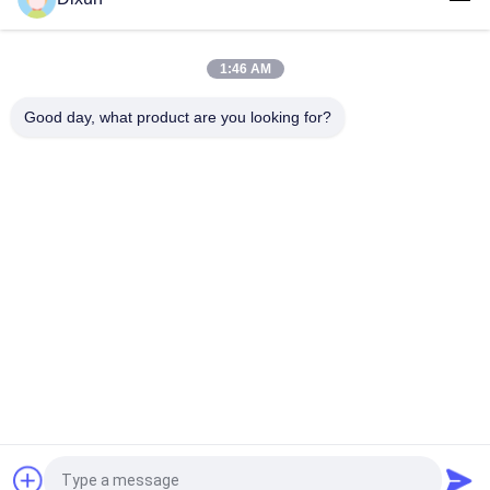
Tamaño de malla 50 * 50mm de alambre galvanizado 3 mm de
cerca de malla máquina de soldadura
1:46 AM
Capacidad de flexión en línea 60 pcs / hora tamaño de malla
50 * 200mm máquina de soldadura de malla de cerca
Good day, what product are you looking for?
Categorías Populares
Todos
Alambre Mesh 
Refuerzo De La 
Welding Machines
Soldadora De La 
Malla
Soldadora De La 
Soldadora Del Panel 
Malla De La Cerca
De Malla
Máquina Fija De La 
Construcción Mesh 
Cerca Del Nudo
Welding Machine
Soldadora De La 
Máquina Soldada 
Malla Del Rollo
Con Autógena De La 
Malla De Alambre
Solicitar una cotización