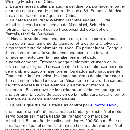
Welding Machine
en China.
2. Ésta es nuestra última máquina del diseño para hacer el panel
de malla de la cerca de alambre del doble 3d. Somos la fábrica
única para hacer tal máquina en China.
3.
La cerca Mesh Panel Welding Machine
adopta PLC de
Mitsubishi, conductores servos de Mitsubishi, Schneider
retransmite el convertidor de frecuencia del delta del etc.
Pantalla táctil de Weinview.
4. Hay la tolva de almacenamiento dos, una es para la línea
tolva de almacenamiento de alambre, otra es para la tolva de
almacenamiento de alambre cruzado. En primer lugar. Ponga la
línea alambre en la tolva de almacenamiento. La tolva de
almacenamiento caer la línea alambre en el dado
automáticamente. Entonces ponga el alambre cruzado en la
tolva de los storgae. El descenso de la tolva de almacenamiento
de alambre cruzado el alambre en los dados automáticamente.
Finalmente. la línea tolva de almacenamiento de alambre caer la
línea alambre a los dados automáticamente otra vez. La cadena
del ciclo enviará la línea alambre y alambre cruzado a la
soldadora. El comienzo de la soldadora a soldar con autógena
uno por uno. El coche de tracción de la malla para sacar el panel
de malla de la cerca automáticamente.
5. La malla que tira del sistema es control por
el motor servo
,
que hace el tamaño de malla más estándar y exacto. Y el motor
servo puede ser marca usada de Panasonic o marca de
Mitsubishi. El tamaño de malla estándar es 200*50m m. Éste es
para hacer el panel de malla doble de la cerca de alambre. Y el