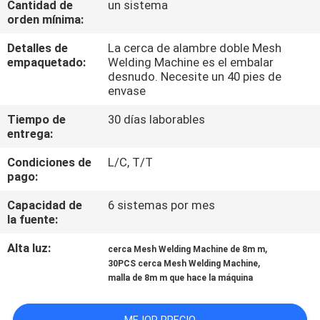
Cantidad de
un sistema
VIAJE
orden mínima:
DE
Detalles de
La cerca de alambre doble Mesh
LA
empaquetado:
Welding Machine es el embalar
desnudo. Necesite un 40 pies de
FÁBRICA
envase
Tiempo de
30 días laborables
CONTROL
entrega:
DE
Condiciones de
L/C, T/T
CALIDAD
pago:
Capacidad de
6 sistemas por mes
ÉNTRENOS
la fuente:
EN
Alta luz:
,
cerca Mesh Welding Machine de 8m m
,
30PCS cerca Mesh Welding Machine
CONTACTO
malla de 8m m que hace la máquina
CON