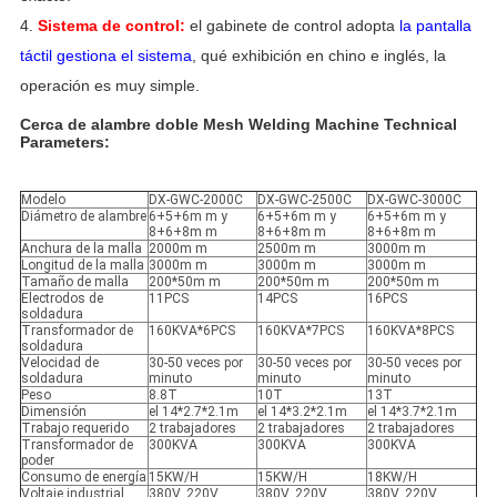
4.
Sistema de control:
el gabinete de control adopta
la pantalla
táctil gestiona el sistema
, qué exhibición en chino e
inglés, la
operación es muy simple.
Cerca de alambre doble Mesh Welding Machine Technical
Parameters:
Modelo
DX-GWC-2000C
DX-GWC-2500C
DX-GWC-3000C
Diámetro de alambre
6+5+6m m y
6+5+6m m y
6+5+6m m y
8+6+8m m
8+6+8m m
8+6+8m m
Anchura de la malla
2000m m
2500m m
3000m m
Longitud de la malla
3000m m
3000m m
3000m m
Tamaño de malla
200*50m m
200*50m m
200*50m m
Electrodos de
11PCS
14PCS
16PCS
soldadura
Transformador de
160KVA*6PCS
160KVA*7PCS
160KVA*8PCS
soldadura
Velocidad de
30-50 veces por
30-50 veces por
30-50 veces por
soldadura
minuto
minuto
minuto
Peso
8.8T
10T
13T
Dimensión
el 14*2.7*2.1m
el 14*3.2*2.1m
el 14*3.7*2.1m
Trabajo requerido
2 trabajadores
2 trabajadores
2 trabajadores
Transformador de
300KVA
300KVA
300KVA
poder
Consumo de energía
15KW/H
15KW/H
18KW/H
Voltaje industrial
380V, 220V,
380V, 220V,
380V, 220V,