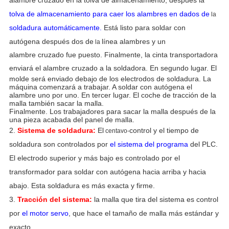
alambre cruzado en la tolva de almacenamiento, después la
tolva de almacenamiento para caer los alambres en dados de
la
soldadura automáticamente.
Está listo
para soldar con
autógena después dos de
línea alambres y un
la
alambre cruzado fue puesto. Finalmente, la cinta transportadora
enviará el alambre cruzado a la soldadora.
En segundo lugar. El
molde será enviado debajo de los electrodos de soldadura. La
máquina comenzará a trabajar. A soldar con autógena el
alambre uno por uno. En tercer lugar. El coche de tracción de la
malla también sacar la malla.
Finalmente. Los trabajadores para sacar la malla después de la
una pieza acabada del panel de malla.
2.
Sistema de soldadura:
El
control y el tiempo de
centavo-
soldadura son controlados por
el sistema del programa
del PLC.
El electrodo superior y más bajo es controlado por el
transformador para soldar con autógena hacia arriba y hacia
abajo. Esta soldadura es más exacta y firme.
3.
Tracción del sistema:
la malla que tira del sistema es control
por
el motor servo
, que hace el tamaño de malla más estándar y
exacto.