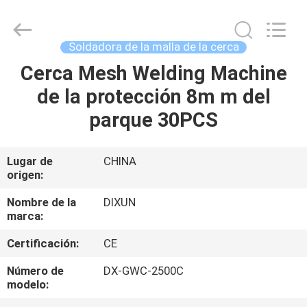
Dixun
Wire
Mesh
Products
Co.,
Soldadora de la malla de la cerca
Ltd.
All
Cerca Mesh Welding Machine
HOGAR
Rights
Reserved.
de la protección 8m m del
PRODUCTOS
parque 30PCS
DEMOSTRACIÓN
Lugar de
CHINA
origen:
DE
VR
Nombre de la
DIXUN
marca:
Certificación:
CE
SOBRE
NOSOTROS
Número de
DX-GWC-2500C
modelo: