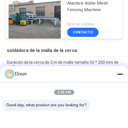
Alambre doble Mesh
Fencing Machine
MOQ:un sistema
CONTACTO
soldadora de la malla de la cerca
Duración de la cerca de 3 m de malla tamaño 50 * 200 mm de
malla de cerca máquina de soldadura
Dixun
Tamaño de malla 50 * 50mm de alambre galvanizado 3 mm de
cerca de malla máquina de soldadura
2:36 AM
Capacidad de flexión en línea 60 pcs / hora tamaño de malla
50 * 200mm máquina de soldadura de malla de cerca
Good day, what product are you looking for?
Categorías Populares
Todos