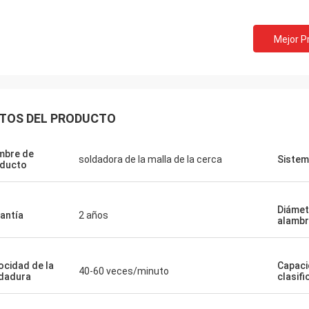
Mejor P
TOS DEL PRODUCTO
mbre de
soldadora de la malla de la cerca
Sistem
ducto
Diámet
antía
2 años
alamb
ocidad de la
Capac
40-60 veces/minuto
dadura
clasif