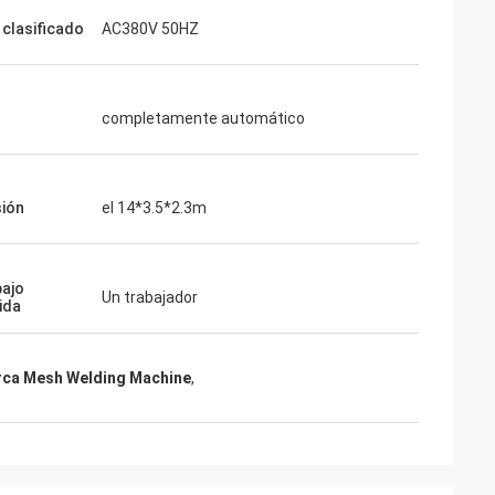
 clasificado
AC380V 50HZ
completamente automático
ión
el 14*3.5*2.3m
bajo
Un trabajador
ida
rca Mesh Welding Machine
,