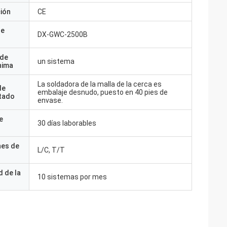
ción
CE
de
DX-GWC-2500B
 de
un sistema
nima
La soldadora de la malla de la cerca es
de
embalaje desnudo, puesto en 40 pies de
tado
envase.
e
30 días laborables
nes de
L/C, T/T
 de la
10 sistemas por mes