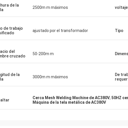
hura de la
2500m m máximos
voltaje
la
lo de trabajo
ajustado por el transformador
Tipo
sificado
acio del
50-200m m
Dimens
mbre cruzado
gitud de la
De tra
3000m m máximos
la
requer
Cerca Mesh Welding Machine de AC380V
,
50HZ ce
altar
Máquina de la tela metálica de AC380V