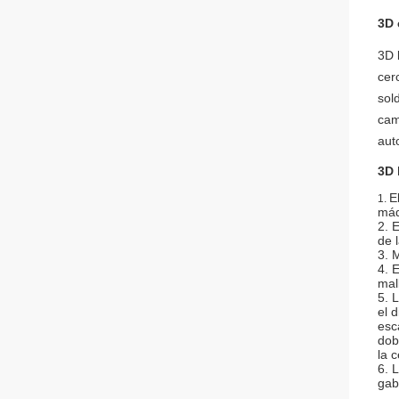
3D 
3D 
cer
sol
cam
aut
3D 
E
1.
máq
2. 
de 
3. 
4. 
mal
5. 
el 
esc
dob
la 
6. 
gab