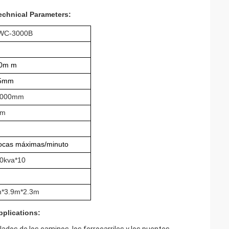
chnical Parameters:
WC-3000B
00m m
25mm
3000mm
3m
ocas máximas/minuto
0kva*10
m*3.9m*2.3m
plications: