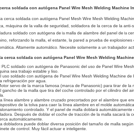
cerca soldada con autógena Panel Wire Mesh Welding Machine In
la cerca soldada con autógena Panel Mesh Wire Mesh Welding Machine,
ca, máquina de la valla de seguridad, soldadora de la cerca de la anti-
dadura soldado con autógena de
malla de alambre del panel de
ce
la
la
ino, reforzando la malla, el estante, la pared a prueba de explosiones
omática. Altamente automático. Necesite solamente a un trabajador act
la cerca soldada con autógena Panel Wire Mesh Welding Machine
l PLC soldado con autógena de Panasonic del uso de Panel Wire Mesh
uina sea trabajo estable y liso.
El uso soldado con autógena de Panel Wire Mesh Welding Machine de l
la refrigeración por agua.
Motor servo de la marca famosa (marca de Panasonic) para tirar de la 
El gancho de la malla que tira del coche controlado por el cilindro del air
la.
La línea alambre y alambre cruzado precortados por el alambre que en
dispositivo de la tolva para caer la línea alambre en el molde automát
alonamiento controlado. Y el panel de malla doblará automáticamente c
ladora. Después de doblar el coche de tracción de la malla sacará la 
cerca automáticamente.
La dobladora puede doblar diversa posición del tamaño de malla según s
inete de control. Muy fácil actuar e inteligente.