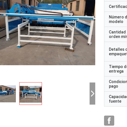
Certifica
Número 
modelo
Cantidad
orden mí
Detalles 
empaque
Tiempo d
entrega
Condicio
pago
Capacidad
fuente