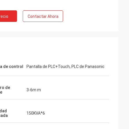
recio
Contactar Ahora
a de control
Pantalla de PLC+Touch, PLC de Panasonic
ro de
3-6m m
re
idad
150KVA*6
icada