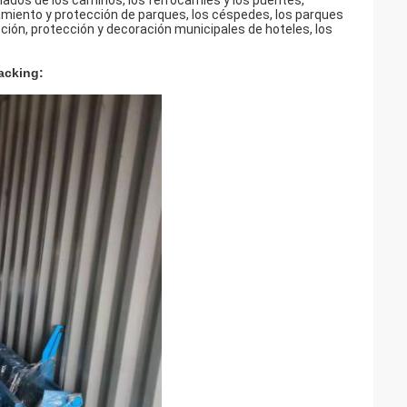
lados de los caminos, los ferrocarriles y los puentes,
lamiento y protección de parques, los céspedes, los parques
cción, protección y decoración municipales de hoteles, los
acking: