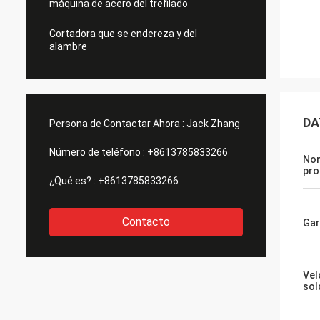
máquina de acero del trefilado
Cortadora que se endereza y del
alambre
DA
Persona de Contactar Ahora :
Jack Zhang
Número de teléfono :
+8613785833266
No
pro
¿Qué es? :
+8613785833266
Contacto
Gar
Vel
sol