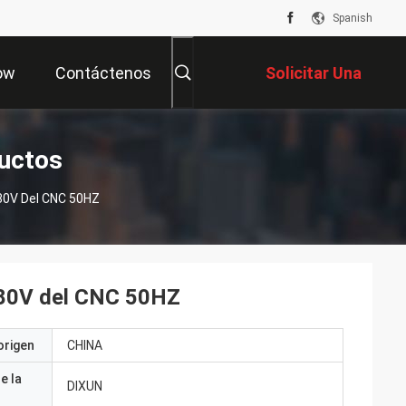
Spanish
ow
Contáctenos
Solicitar Una
Cotización
ductos
80V Del CNC 50HZ
380V del CNC 50HZ
origen
CHINA
e la
DIXUN