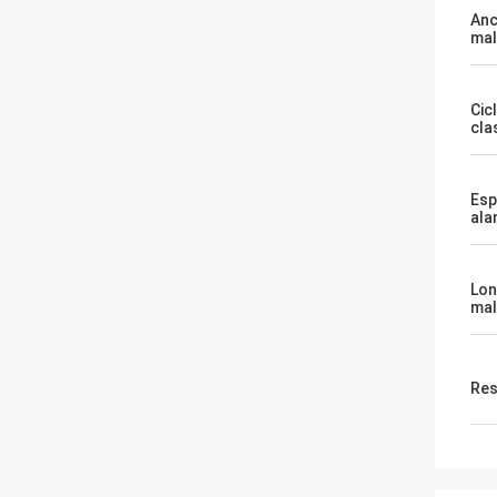
Anc
mal
Cic
cla
Esp
ala
Lon
mal
Res