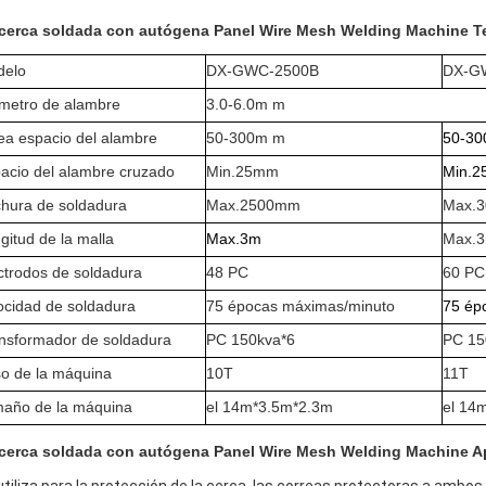
cerca soldada con autógena Panel Wire Mesh Welding Machine Te
delo
DX-GWC-2500B
DX-G
metro de alambre
3.0-6.0m m
ea espacio del alambre
50-300m m
50-3
acio del alambre cruzado
Min.25mm
Min.
hura de soldadura
Max.2500mm
Max.
gitud de la malla
Max.3m
Max.
ctrodos de soldadura
48 PC
60 PC
ocidad de soldadura
75 épocas máximas/minuto
75 ép
nsformador de soldadura
PC 150kva*6
PC 15
o de la máquina
10T
11T
año de la máquina
el 14m*3.5m*2.3m
el 14
cerca soldada con autógena Panel Wire Mesh Welding Machine Ap