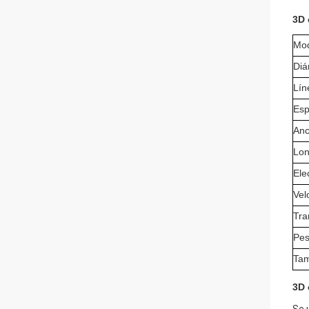
3D 
Mo
Diá
Lín
Esp
Anc
Lon
Ele
Vel
Tra
Pes
Tam
3D 