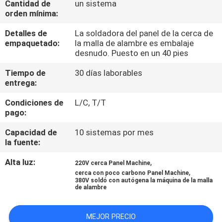
Cantidad de
un sistema
VIAJE
orden mínima:
DE
Detalles de
La soldadora del panel de la cerca de
LA
empaquetado:
la malla de alambre es embalaje
desnudo. Puesto en un 40 pies
FÁBRICA
Tiempo de
30 días laborables
entrega:
CONTROL
Condiciones de
L/C, T/T
DE
pago:
CALIDAD
Capacidad de
10 sistemas por mes
la fuente:
ÉNTRENOS
Alta luz:
,
220V cerca Panel Machine
EN
,
cerca con poco carbono Panel Machine
380V soldó con autógena la máquina de la malla
CONTACTO
de alambre
CON
MEJOR PRECIO