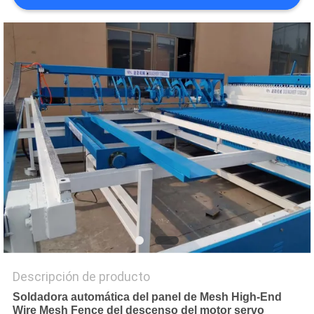
PIDA
UNA
CITA
MAPA
DEL
SITIO
PRIVACY
POLICY
Descripción de producto
Soldadora automática del panel de Mesh High-End
Wire Mesh Fence del descenso del motor servo