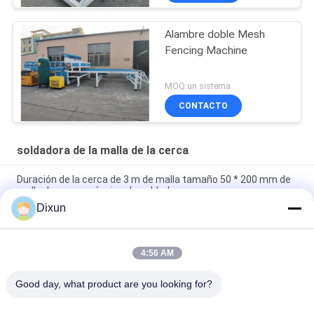
Alambre doble Mesh
Fencing Machine
MOQ:un sistema
CONTACTO
soldadora de la malla de la cerca
Duración de la cerca de 3 m de malla tamaño 50 * 200 mm de
malla de cerca máquina de soldadura
Dixun
Tamaño de malla 50 * 50mm de alambre galvanizado 3 mm de
cerca de malla máquina de soldadura
4:56 AM
Capacidad de flexión en línea 60 pcs / hora tamaño de malla
50 * 200mm máquina de soldadura de malla de cerca
Good day, what product are you looking for?
Categorías Populares
Todos