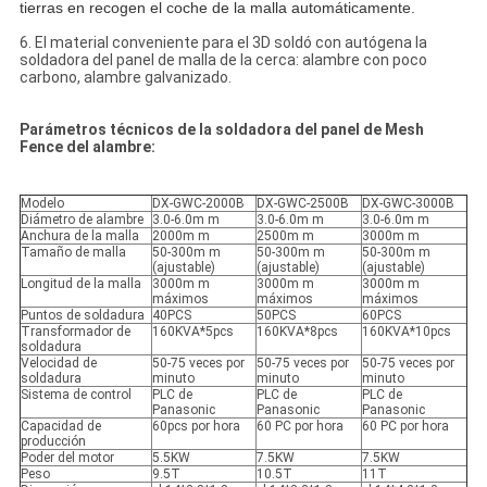
tierras en recogen el coche de la malla automáticamente.
6. El material conveniente para el 3D soldó con autógena la
soldadora del panel de malla de la cerca: alambre con poco
carbono, alambre galvanizado.
Parámetros técnicos de la soldadora del panel de Mesh
Fence del alambre:
Modelo
DX-GWC-2000B
DX-GWC-2500B
DX-GWC-3000B
Diámetro de alambre
3.0-6.0m m
3.0-6.0m m
3.0-6.0m m
Anchura de la malla
2000m m
2500m m
3000m m
Tamaño de malla
50-300m m
50-300m m
50-300m m
(ajustable)
(ajustable)
(ajustable)
Longitud de la malla
3000m m
3000m m
3000m m
máximos
máximos
máximos
Puntos de soldadura
40PCS
50PCS
60PCS
Transformador de
160KVA*5pcs
160KVA*8pcs
160KVA*10pcs
soldadura
Velocidad de
50-75 veces por
50-75 veces por
50-75 veces por
soldadura
minuto
minuto
minuto
Sistema de control
PLC de
PLC de
PLC de
Panasonic
Panasonic
Panasonic
Capacidad de
60pcs por hora
60 PC por hora
60 PC por hora
producción
Poder del motor
5.5KW
7.5KW
7.5KW
Peso
9.5T
10.5T
11T