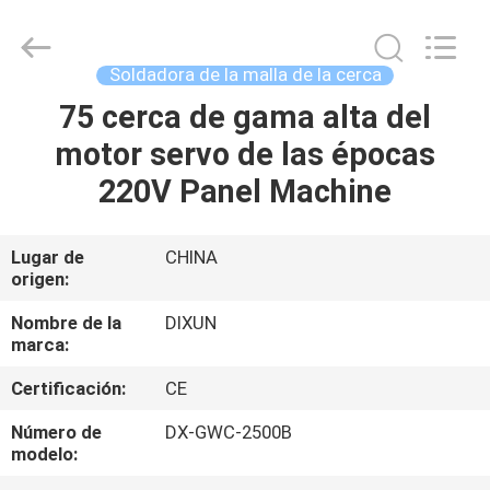
Dixun
Wire
Mesh
Products
Co.,
Soldadora de la malla de la cerca
Ltd.
All
75 cerca de gama alta del
HOGAR
Rights
Reserved.
motor servo de las épocas
PRODUCTOS
220V Panel Machine
DEMOSTRACIÓN
Lugar de
CHINA
origen:
DE
VR
Nombre de la
DIXUN
marca:
Certificación:
CE
SOBRE
NOSOTROS
Número de
DX-GWC-2500B
modelo: