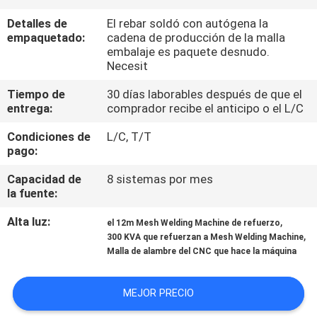
VIAJE
Detalles de
El rebar soldó con autógena la
DE
empaquetado:
cadena de producción de la malla
embalaje es paquete desnudo.
LA
Necesit
FÁBRICA
Tiempo de
30 días laborables después de que el
entrega:
comprador recibe el anticipo o el L/C
CONTROL
Condiciones de
L/C, T/T
DE
pago:
CALIDAD
Capacidad de
8 sistemas por mes
la fuente:
ÉNTRENOS
Alta luz:
,
el 12m Mesh Welding Machine de refuerzo
,
300 KVA que refuerzan a Mesh Welding Machine
EN
Malla de alambre del CNC que hace la máquina
CONTACTO
CON
MEJOR PRECIO