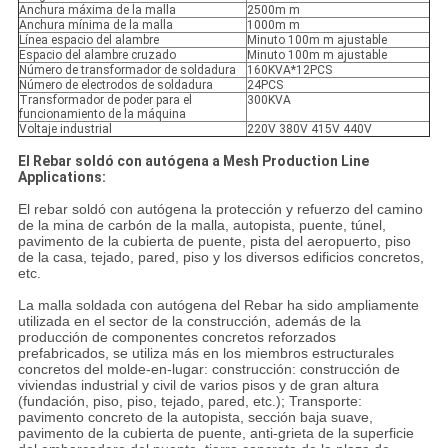
Anchura máxima de la malla
2500m m
Anchura mínima de la malla
1000m m
Línea espacio del alambre
Minuto 100m m ajustable
Espacio del alambre cruzado
Minuto 100m m ajustable
Número de transformador de soldadura
160KVA*12PCS
Número de electrodos de soldadura
24PCS
Transformador de poder para el
300KVA
funcionamiento de la máquina
Voltaje industrial
220V 380V 415V 440V
El Rebar soldó con autógena a Mesh Production Line
Applications:
El rebar soldó con autógena la protección y refuerzo del camino
de la mina de carbón de la malla, autopista, puente, túnel,
pavimento de la cubierta de puente, pista del aeropuerto, piso
de la casa, tejado, pared, piso y los diversos edificios concretos,
etc.
La malla soldada con autógena del Rebar ha sido ampliamente
utilizada en el sector de la construcción, además de la
producción de componentes concretos reforzados
prefabricados, se utiliza más en los miembros estructurales
concretos del molde-en-lugar: construcción: construcción de
viviendas industrial y civil de varios pisos y de gran altura
(fundación, piso, piso, tejado, pared, etc.); Transporte:
pavimento concreto de la autopista, sección baja suave,
pavimento de la cubierta de puente, anti-grieta de la superficie