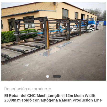
PIDA
UNA
CITA
MAPA
DEL
SITIO
PRIVACY
POLICY
Descripción de producto
El Rebar del CNC Mesh Length el 12m Mesh Width
2500m m soldó con autógena a Mesh Production Line