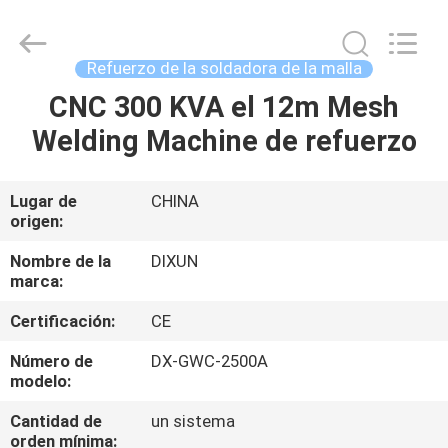
Dixun
Wire
Mesh
Products
Co.,
Refuerzo de la soldadora de la malla
Ltd.
All
CNC 300 KVA el 12m Mesh
HOGAR
Rights
Reserved.
Welding Machine de refuerzo
PRODUCTOS
Lugar de
CHINA
origen:
DEMOSTRACIÓN
DE
Nombre de la
DIXUN
marca:
VR
Certificación:
CE
SOBRE
Número de
DX-GWC-2500A
modelo:
NOSOTROS
Cantidad de
un sistema
orden mínima: