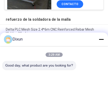
CONTACTO
refuerzo de la soldadora de la malla
Delta PLC Mesh Size 2.4*6m CNC Reinforced Rebar Mesh
Welding Machine
Dixun
Mesh Size 200*200mm Mesh Length 12m Concrete
Reinforcing Mesh Welding Machine
3:29 AM
Rebar 10mm malla de refuerzo 2.4 * 6m Reforzamiento de
acero barra de malla máquina de soldadura
Good day, what product are you looking for?
Categorías Populares
Todos
Alambre Mesh 
Refuerzo De La 
Welding Machines
Soldadora De La 
Malla
Soldadora De La 
Soldadora Del Panel 
Malla De La Cerca
De Malla