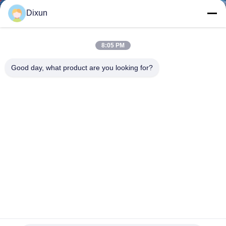
VIAJE
Dixun
DE
LA
8:05 PM
FÁBRICA
Good day, what product are you looking for?
CONTROL
DE
CALIDAD
ÉNTRENOS
EN
CONTACTO
Tamaño de malla 150mm Vertical Wire Coil Road Hardening
CON
Conforce Wire Machine (Machina de endurecimiento de
alambre con fuerza)
máquina soldada con autógena de la malla de alambre