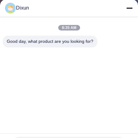
VIAJE
Dixun
DE
LA
8:35 AM
FÁBRICA
Good day, what product are you looking for?
CONTROL
DE
CALIDAD
ÉNTRENOS
EN
CONTACTO
10m m proveyeron de costillas el refuerzo de Mesh Welding
CON
Machine Speed 80 mide el tiempo/minuto